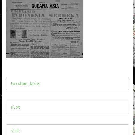
taruhan bola
slot
slot