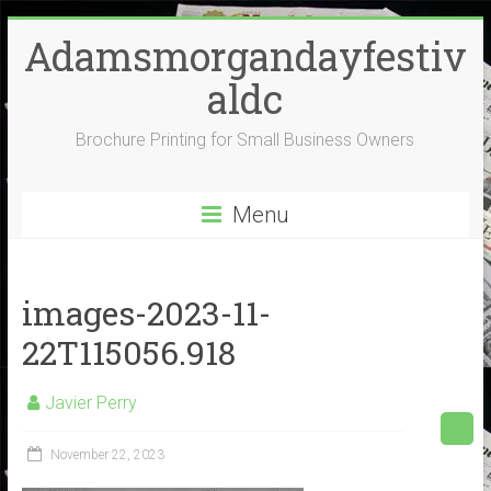
Skip
Adamsmorgandayfestiv
to
content
aldc
Brochure Printing for Small Business Owners
Menu
images-2023-11-
22T115056.918
Javier Perry
November 22, 2023