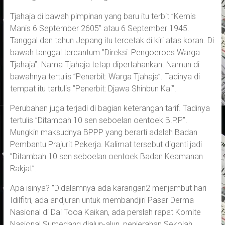
Tjahaja di bawah pimpinan yang baru itu terbit ”Kemis
Manis 6 September 2605” atau 6 September 1945.
Tanggal dan tahun Jepang itu tercetak di kiri atas koran. Di
bawah tanggal tercantum ”Direksi: Pengoeroes Warga
Tjahaja”. Nama Tjahaja tetap dipertahankan. Namun di
bawahnya tertulis ”Penerbit: Warga Tjahaja”. Tadinya di
tempat itu tertulis ”Penerbit: Djawa Shinbun Kai”.
Perubahan juga terjadi di bagian keterangan tarif. Tadinya
tertulis ”Ditambah 10 sen seboelan oentoek B.P.P”.
Mungkin maksudnya BPPP yang berarti adalah Badan
Pembantu Prajurit Pekerja. Kalimat tersebut diganti jadi
”Ditambah 10 sen seboelan oentoek Badan Keamanan
Rakjat”.
Apa isinya? ”Didalamnya ada karangan2 menjambut hari
Idilfitri, ada andjuran untuk membandjiri Pasar Derma
Nasional di Dai Tooa Kaikan, ada perslah rapat Komite
Nasional Sumedang dialun-alun, penjerahan Sekolah