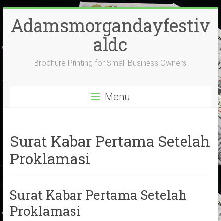
Skip
Adamsmorgandayfestiv
to
content
aldc
Brochure Printing for Small Business Owners
Menu
Surat Kabar Pertama Setelah
Proklamasi
Surat Kabar Pertama Setelah
Proklamasi