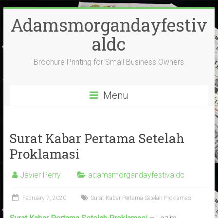
Skip
Adamsmorgandayfestiv
to
content
aldc
Brochure Printing for Small Business Owners
Menu
Surat Kabar Pertama Setelah
Proklamasi
Javier Perry
adamsmorgandayfestivaldc
February 7, 2020
Surat Kabar Pertama Setelah Proklamasi